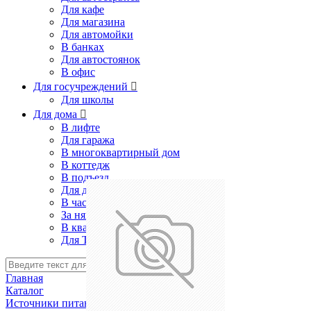
Для кафе
Для магазина
Для автомойки
В банках
Для автостоянок
В офис
Для госучреждений

Для школы
Для дома

В лифте
Для гаража
В многоквартирный дом
В коттедж
В подъезд
Для дачи
В частном доме
За няней
В квартире
Для ТСЖ
Найти
Главная
Каталог
Источники питания