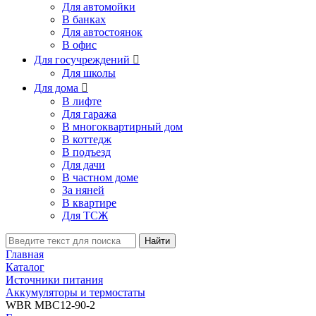
Для автомойки
В банках
Для автостоянок
В офис
Для госучреждений

Для школы
Для дома

В лифте
Для гаража
В многоквартирный дом
В коттедж
В подъезд
Для дачи
В частном доме
За няней
В квартире
Для ТСЖ
Найти
Главная
Каталог
Источники питания
Аккумуляторы и термостаты
WBR MBC12-90-2