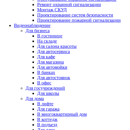
Ремонт охранной сигнализации
Монтаж СКУД
Проектирование систем безопасности
Проектирование пожарной сигнализации
Видеонаблюдение
Для бизнеса
В гостинице
На складе
Для салона красоты
Для автосервиса
Для кафе
Для магазина
Для автомойки
В банках
Для автостоянок
В офис
Для госучреждений
Для школы
Для дома
В лифте
Для гаража
В многоквартирный дом
В коттедж
В подъезд
Для дачи