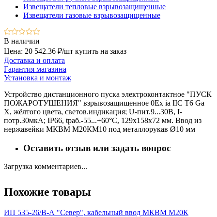
Извещатели тепловые взрывозащищенные
Извещатели газовые взрывозащищенные
В наличии
Цена: 20 542.36 ₽/шт
купить на заказ
Доставка и оплата
Гарантия магазина
Установка и монтаж
Устройство дистанционного пуска электроконтактное "ПУСК
ПОЖАРОТУШЕНИЯ" взрывозащищенное 0Ex iа IIС Т6 Gа
Х, жёлтого цвета, светов.индикация; U-пит.9...30В, I-
потр.30мкА; IP66, tраб.-55...+60°С, 129х158х72 мм. Ввод из
нержавейки МКВМ М20КМ10 под металлорукав Ø10 мм
Оставить отзыв или задать вопрос
Загрузка комментариев...
Похожие товары
ИП 535-26/В-А "Север", кабельный ввод МКВМ М20К