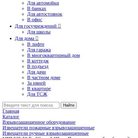
Для автомойки
В банках
Для автостоянок
В офис
Для госучреждений

Для школы
Для дома

В лифте
Для гаража
В многоквартирный дом
В коттедж
В подъезд
Для дачи
В частном доме
За няней
В квартире
Для ТСЖ
Найти
Главная
Каталог
Взрывозащищенное оборудование
Извещатели пожарные взрывозащищенные
Извещатели ручные взрывозащищенные