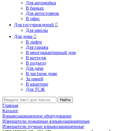
Для автомойки
В банках
Для автостоянок
В офис
Для госучреждений

Для школы
Для дома

В лифте
Для гаража
В многоквартирный дом
В коттедж
В подъезд
Для дачи
В частном доме
За няней
В квартире
Для ТСЖ
Найти
Главная
Каталог
Взрывозащищенное оборудование
Извещатели пожарные взрывозащищенные
Извещатели ручные взрывозащищенные