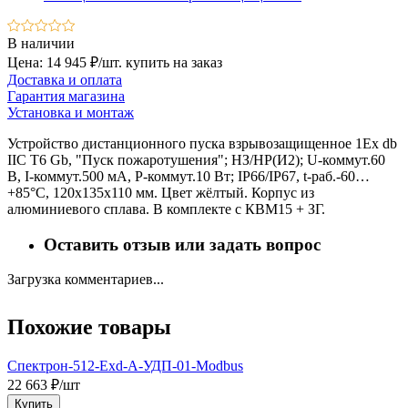
В наличии
Цена: 14 945 ₽/шт.
купить на заказ
Доставка и оплата
Гарантия магазина
Установка и монтаж
Устройство дистанционного пуска взрывозащищенное 1Ex db
IIC T6 Gb, "Пуск пожаротушения"; НЗ/НР(И2); U-коммут.60
В, I-коммут.500 мА, P-коммут.10 Вт; IP66/IP67, t-раб.-60…
+85°C, 120х135х110 мм. Цвет жёлтый. Корпус из
алюминиевого сплава. В комплекте с КВМ15 + ЗГ.
Оставить отзыв или задать вопрос
Загрузка комментариев...
Похожие товары
Спектрон-512-Exd-А-УДП-01-Modbus
У
22 663 ₽/шт
2
Купить