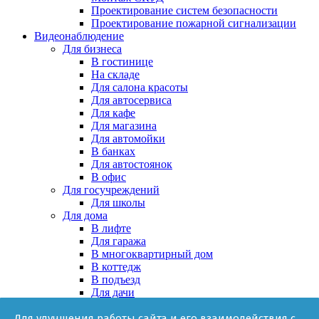
Проектирование систем безопасности
Проектирование пожарной сигнализации
Видеонаблюдение
Для бизнеса
В гостинице
На складе
Для салона красоты
Для автосервиса
Для кафе
Для магазина
Для автомойки
В банках
Для автостоянок
В офис
Для госучреждений
Для школы
Для дома
В лифте
Для гаража
В многоквартирный дом
В коттедж
В подъезд
Для дачи
В частном доме
Для улучшения работы сайта и его взаимодействия с
За няней