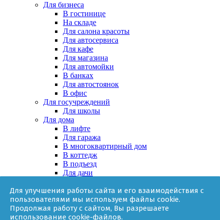
Для бизнеса
В гостинице
На складе
Для салона красоты
Для автосервиса
Для кафе
Для магазина
Для автомойки
В банках
Для автостоянок
В офис
Для госучреждений
Для школы
Для дома
В лифте
Для гаража
В многоквартирный дом
В коттедж
В подъезд
Для дачи
В частном доме
Для улучшения работы сайта и его взаимодействия с
За няней
пользователями мы используем файлы cookie.
В квартире
Продолжая работу с сайтом, Вы разрешаете
Для ТСЖ
использование cookie-файлов.
Оборудование