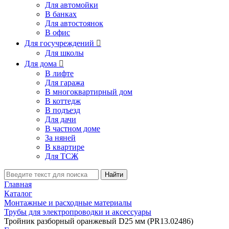
Для автомойки
В банках
Для автостоянок
В офис
Для госучреждений

Для школы
Для дома

В лифте
Для гаража
В многоквартирный дом
В коттедж
В подъезд
Для дачи
В частном доме
За няней
В квартире
Для ТСЖ
Найти
Главная
Каталог
Монтажные и расходные материалы
Трубы для электропроводки и аксессуары
Тройник разборный оранжевый D25 мм (PR13.02486)