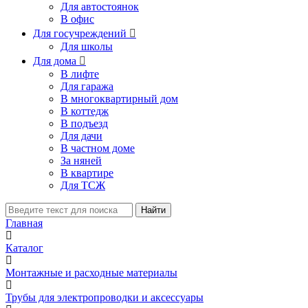
Для автостоянок
В офис
Для госучреждений

Для школы
Для дома

В лифте
Для гаража
В многоквартирный дом
В коттедж
В подъезд
Для дачи
В частном доме
За няней
В квартире
Для ТСЖ
Найти
Главная
Каталог
Монтажные и расходные материалы
Трубы для электропроводки и аксессуары