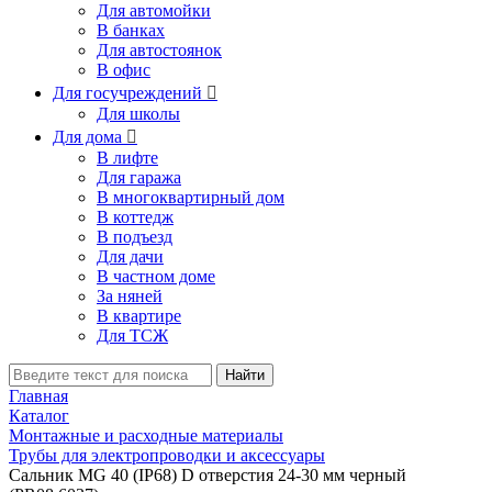
Для автомойки
В банках
Для автостоянок
В офис
Для госучреждений

Для школы
Для дома

В лифте
Для гаража
В многоквартирный дом
В коттедж
В подъезд
Для дачи
В частном доме
За няней
В квартире
Для ТСЖ
Найти
Главная
Каталог
Монтажные и расходные материалы
Трубы для электропроводки и аксессуары
Сальник MG 40 (IP68) D отверстия 24-30 мм черный