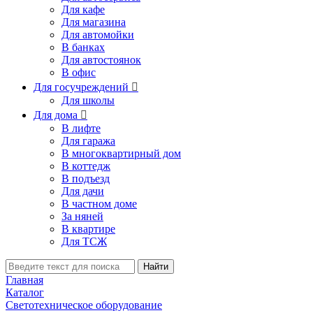
Для кафе
Для магазина
Для автомойки
В банках
Для автостоянок
В офис
Для госучреждений

Для школы
Для дома

В лифте
Для гаража
В многоквартирный дом
В коттедж
В подъезд
Для дачи
В частном доме
За няней
В квартире
Для ТСЖ
Найти
Главная
Каталог
Светотехническое оборудование