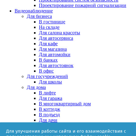
Проектирование пожарной сигнализации
Видеонаблюдение
Для бизнеса
В гостинице
На складе
Для салона красоты
Для автосервиса
Для кафе
Для магазина
Для автомойки
В банках
Для автостоянок
В офис
Для госучреждений
Для школы
Для дома
В лифте
Для гаража
В многоквартирный дом
В коттедж
В подъезд
Для дачи
В частном доме
Для улучшения работы сайта и его взаимодействия с
За няней