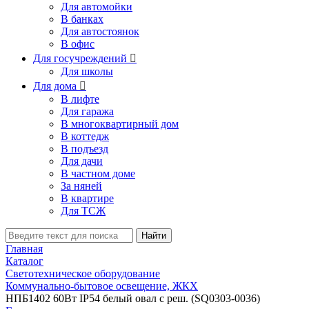
Для автомойки
В банках
Для автостоянок
В офис
Для госучреждений

Для школы
Для дома

В лифте
Для гаража
В многоквартирный дом
В коттедж
В подъезд
Для дачи
В частном доме
За няней
В квартире
Для ТСЖ
Найти
Главная
Каталог
Светотехническое оборудование
Коммунально-бытовое освещение, ЖКХ
НПБ1402 60Вт IP54 белый овал с реш. (SQ0303-0036)