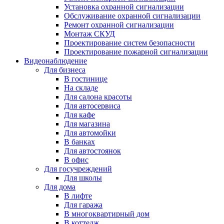
Установка охранной сигнализации
Обслуживание охранной сигнализации
Ремонт охранной сигнализации
Монтаж СКУД
Проектирование систем безопасности
Проектирование пожарной сигнализации
Видеонаблюдение
Для бизнеса
В гостинице
На складе
Для салона красоты
Для автосервиса
Для кафе
Для магазина
Для автомойки
В банках
Для автостоянок
В офис
Для госучреждений
Для школы
Для дома
В лифте
Для гаража
В многоквартирный дом
В коттедж