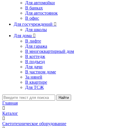
Для автомойки
В банках
Для автостоянок
В офис
Для госучреждений

Для школы
Для дома

В лифте
Для гаража
В многоквартирный дом
В коттедж
В подъезд
Для дачи
В частном доме
За няней
В квартире
Для ТСЖ
Найти
Главная
Каталог
Светотехническое оборудование