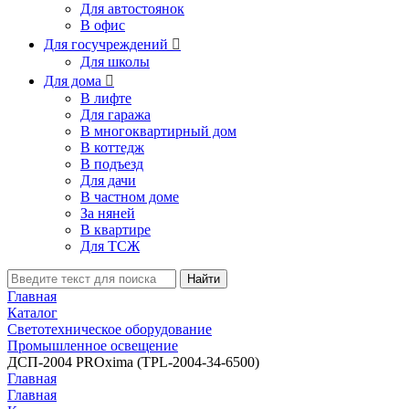
Для автостоянок
В офис
Для госучреждений

Для школы
Для дома

В лифте
Для гаража
В многоквартирный дом
В коттедж
В подъезд
Для дачи
В частном доме
За няней
В квартире
Для ТСЖ
Найти
Главная
Каталог
Светотехническое оборудование
Промышленное освещение
ДСП-2004 PROxima (TPL-2004-34-6500)
Главная
Главная