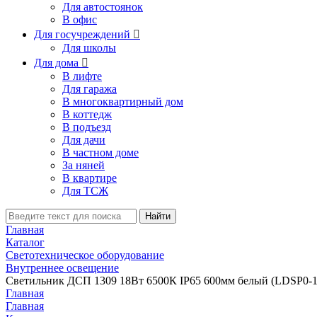
Для автостоянок
В офис
Для госучреждений

Для школы
Для дома

В лифте
Для гаража
В многоквартирный дом
В коттедж
В подъезд
Для дачи
В частном доме
За няней
В квартире
Для ТСЖ
Найти
Главная
Каталог
Светотехническое оборудование
Внутреннее освещение
Светильник ДСП 1309 18Вт 6500К IP65 600мм белый (LDSP0-1
Главная
Главная