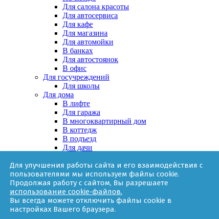
Для салона красоты
Для автосервиса
Для кафе
Для магазина
Для автомойки
В банках
Для автостоянок
В офис
Для госучреждений
Для школы
Для дома
В лифте
Для гаража
В многоквартирный дом
В коттедж
В подъезд
Для дачи
В частном доме
Для улучшения работы сайта и его взаимодействия с
За няней
пользователями мы используем файлы cookie.
В квартире
Продолжая работу с сайтом, Вы разрешаете
Для ТСЖ
использование cookie-файлов.
Оборудование
Вы всегда можете отключить файлы cookie в
Онлайн-калькулятор
настройках Вашего браузера.
Гарантии
Доставка