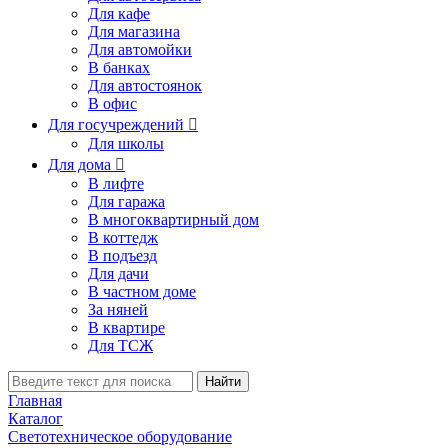
Для кафе
Для магазина
Для автомойки
В банках
Для автостоянок
В офис
Для госучреждений

Для школы
Для дома

В лифте
Для гаража
В многоквартирный дом
В коттедж
В подъезд
Для дачи
В частном доме
За няней
В квартире
Для ТСЖ
Найти
Главная
Каталог
Светотехническое оборудование