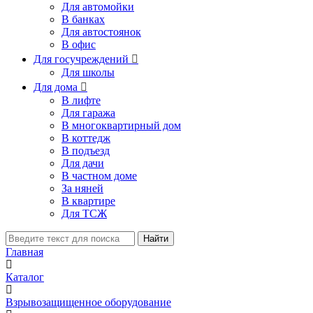
Для автомойки
В банках
Для автостоянок
В офис
Для госучреждений

Для школы
Для дома

В лифте
Для гаража
В многоквартирный дом
В коттедж
В подъезд
Для дачи
В частном доме
За няней
В квартире
Для ТСЖ
Найти
Главная
Каталог
Взрывозащищенное оборудование