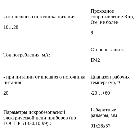
Проходное
- от внешнего источника питания
сопротивление Rпр,
Ом, не более
10…28
8
Степень защиты
Ток потребления, мА:
IP42
- при питании от внешнего источника
Диапазон рабочих
питания
температур, °С
20
-20…+60
Габаритные
Параметры искробезопасной
размеры, мм
электрической цепи приборов (по
ГОСТ Р 51330.10-99) :
91х36х57