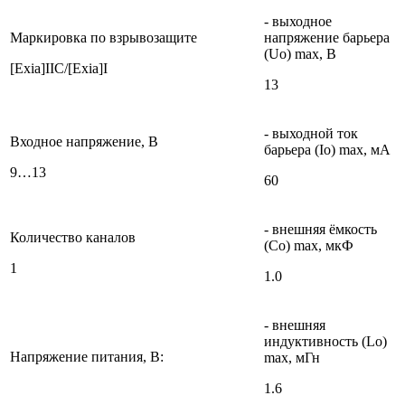
- выходное
Маркировка по взрывозащите
напряжение барьера
(Uo) max, В
[Exia]IIC/[Exia]I
13
- выходной ток
Входное напряжение, В
барьера (Io) max, мА
9…13
60
- внешняя ёмкость
Количество каналов
(Со) max, мкФ
1
1.0
- внешняя
индуктивность (Lo)
Напряжение питания, B:
max, мГн
1.6