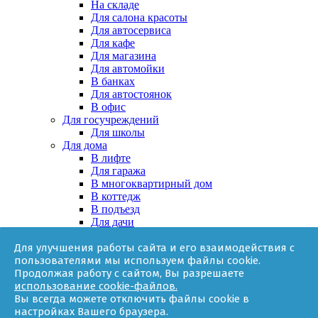
На складе
Для салона красоты
Для автосервиса
Для кафе
Для магазина
Для автомойки
В банках
Для автостоянок
В офис
Для госучреждений
Для школы
Для дома
В лифте
Для гаража
В многоквартирный дом
В коттедж
В подъезд
Для дачи
В частном доме
Для улучшения работы сайта и его взаимодействия с
За няней
пользователями мы используем файлы cookie.
В квартире
Продолжая работу с сайтом, Вы разрешаете
Для ТСЖ
использование cookie-файлов.
Оборудование
Вы всегда можете отключить файлы cookie в
Онлайн-калькулятор
настройках Вашего браузера.
Гарантии