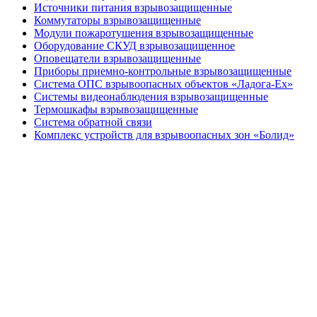
Источники питания взрывозащищенные
Коммутаторы взрывозащищенные
Модули пожаротушения взрывозащищенные
Оборудование СКУД взрывозащищенное
Оповещатели взрывозащищенные
Приборы приемно-контрольные взрывозащищенные
Система ОПС взрывоопасных объектов «Ладога-Ex»
Системы видеонаблюдения взрывозащищенные
Термошкафы взрывозащищенные
Система обратной связи
Комплекс устройств для взрывоопасных зон «Болид»