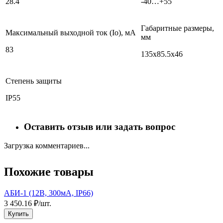
28.4
-40…+55
Габаритные размеры,
Максимальный выходной ток (Io), мА
мм
83
135х85.5х46
Степень защиты
IP55
Оставить отзыв или задать вопрос
Загрузка комментариев...
Похожие товары
АБИ-1 (12В, 300мА, IP66)
Б
3 450.16 ₽/шт.
7
Купить