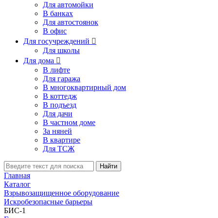
Для автомойки
В банках
Для автостоянок
В офис
Для госучреждений

Для школы
Для дома

В лифте
Для гаража
В многоквартирный дом
В коттедж
В подъезд
Для дачи
В частном доме
За няней
В квартире
Для ТСЖ
Найти
Главная
Каталог
Взрывозащищенное оборудование
Искробезопасные барьеры
БИС-1