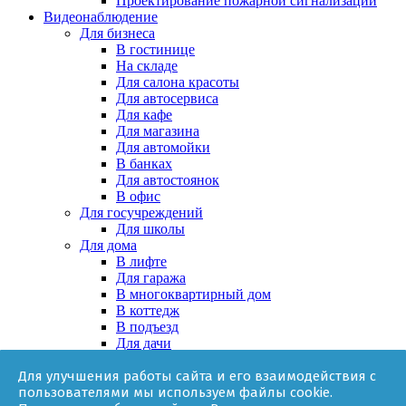
Проектирование пожарной сигнализации
Видеонаблюдение
Для бизнеса
В гостинице
На складе
Для салона красоты
Для автосервиса
Для кафе
Для магазина
Для автомойки
В банках
Для автостоянок
В офис
Для госучреждений
Для школы
Для дома
В лифте
Для гаража
В многоквартирный дом
В коттедж
В подъезд
Для дачи
В частном доме
Для улучшения работы сайта и его взаимодействия с
За няней
пользователями мы используем файлы cookie.
В квартире