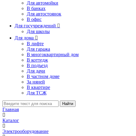
Для автомойки
В банках
Для автостоянок
В офис
Для госучреждений

Для школы
Для дома

В лифте
Для гаража
В многоквартирный дом
В коттедж
В подъезд
Для дачи
В частном доме
За няней
В квартире
Для ТСЖ
Найти
Главная
Каталог
Электрооборудование