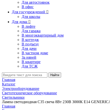
Для автостоянок
В офис
Для госучреждений

Для школы
Для дома

В лифте
Для гаража
В многоквартирный дом
В коттедж
В подъезд
Для дачи
В частном доме
За няней
В квартире
Для ТСЖ
Найти
Главная
Каталог
Электрооборудование
Светотехническое оборудование
Светильники
Лампа светодиодная C35 свеча 8Вт 230В 3000К E14 GENERICA
Главная