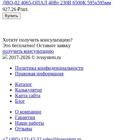
ДВО-02 4065-ОПАЛ 40Вт 230В 6500К 595х595мм
в
927.26 ₽/шт.
2
Купить
Хотите получить консультацию?
Это бесплатно! Оставьте заявку
получить консультацию
2017-2026 © ivssystem.ru
Политика конфиденциальности
Правовая информация
Каталог
Калькулятор
Карта сайта
Блог
О компании
Гарантии
Наши работы
Отзывы
+7 (495) 132-42-32
sales@ivssystem.ru