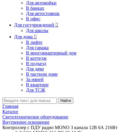
Для автомойки
В банках
Для автостоянок
В офис
Для госучреждений

Для школы
Для дома

В лифте
Для гаража
В многоквартирный дом
В коттедж
В подъезд
Для дачи
В частном доме
За няней
В квартире
Для ТСЖ
Найти
Главная
Каталог
Светотехническое оборудование
Внутреннее освещение
Контроллер с ПДУ радио MONO 3 канала 12В 6А 216Вт