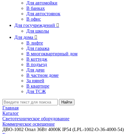
Для автомойки
В банках
Для автостоянок
В офис
Для госучреждений

Для школы
Для дома

В лифте
Для гаража
В многоквартирный дом
В коттедж
В подъезд
Для дачи
В частном доме
За няней
В квартире
Для ТСЖ
Найти
Главная
Каталог
Светотехническое оборудование
Коммерческое освещение
ДВО-1002 Опал 36Вт 4000К IP54 (LPL-1002-O-36-4000-54)