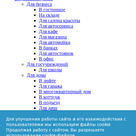
Для бизнеса
В гостинице
На складе
Для салона красоты
Для автосервиса
Для кафе
Для магазина
Для автомойки
В банках
Для автостоянок
В офис
Для госучреждений
Для школы
Для дома
В лифте
Для гаража
В многоквартирный дом
В коттедж
В подъезд
Для дачи
В частном доме
Для улучшения работы сайта и его взаимодействия с
За няней
пользователями мы используем файлы cookie.
В квартире
Продолжая работу с сайтом, Вы разрешаете
Для ТСЖ
использование cookie-файлов.
Оборудование