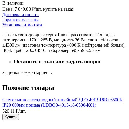
В наличии
Цена: 7 840.88 ₽/шт.
купить на заказ
Доставка и оплата
Гарантия магазина
Установка и монтаж
Панель светодиодная серия Luma, рассеиватель Опал, U-
пит.перемен. 170…265 В, мощность 36 Вт, световой поток
≥4300 лм, цветовая температура 4000 К (нейтральный белый),
IP54, t-раб. -20...+45°C, габ.размер 595х595х55 мм
Оставить отзыв или задать вопрос
Загрузка комментариев...
Похожие товары
Светильник светодиодный линейный ДБО 4013 18Вт 6500К
С
IP20 600мм призма (LDBO0-4013-18-6500-K01)
526.11 ₽/шт.
3
Купить