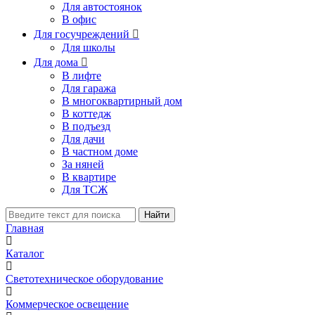
Для автостоянок
В офис
Для госучреждений

Для школы
Для дома

В лифте
Для гаража
В многоквартирный дом
В коттедж
В подъезд
Для дачи
В частном доме
За няней
В квартире
Для ТСЖ
Найти
Главная
Каталог
Светотехническое оборудование
Коммерческое освещение