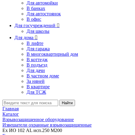
Для автомойки
В банках
Для автостоянок
В офис
Для госучреждений

Для школы
Для дома

В лифте
Для гаража
В многоквартирный дом
В коттедж
В подъезд
Для дачи
В частном доме
За няней
В квартире
Для ТСЖ
Найти
Главная
Каталог
Взрывозащищенное оборудование
Извещатели охранные взрывозащищенные
Ex ИО 102 AL исп.250 М200