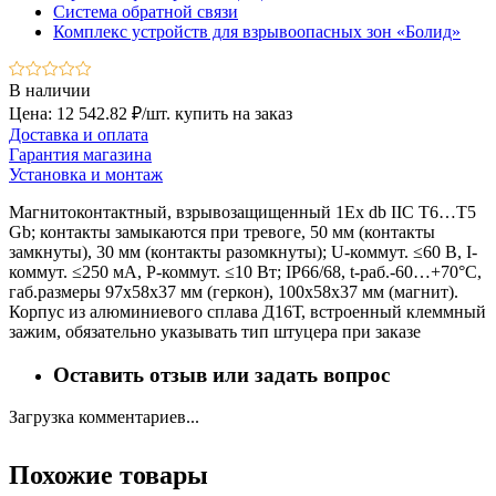
Система обратной связи
Комплекс устройств для взрывоопасных зон «Болид»
В наличии
Цена: 12 542.82 ₽/шт.
купить на заказ
Доставка и оплата
Гарантия магазина
Установка и монтаж
Магнитоконтактный, взрывозащищенный 1Ex db IIC T6…Т5
Gb; контакты замыкаются при тревоге, 50 мм (контакты
замкнуты), 30 мм (контакты разомкнуты); U-коммут. ≤60 В, I-
коммут. ≤250 мА, P-коммут. ≤10 Вт; IP66/68, t-раб.-60…+70°C,
габ.размеры 97х58х37 мм (геркон), 100х58х37 мм (магнит).
Корпус из алюминиевого сплава Д16Т, встроенный клеммный
зажим, обязательно указывать тип штуцера при заказе
Оставить отзыв или задать вопрос
Загрузка комментариев...
Похожие товары