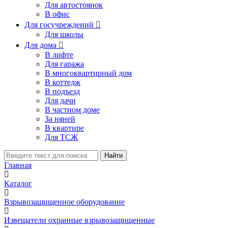
Для автостоянок
В офис
Для госучреждений

Для школы
Для дома

В лифте
Для гаража
В многоквартирный дом
В коттедж
В подъезд
Для дачи
В частном доме
За няней
В квартире
Для ТСЖ
Найти
Главная
Каталог
Взрывозащищенное оборудование
Извещатели охранные взрывозащищенные