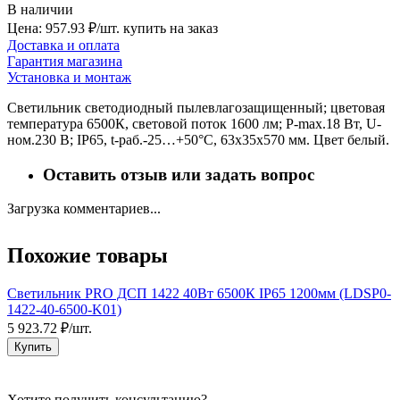
В наличии
Цена: 957.93 ₽/шт.
купить на заказ
Доставка и оплата
Гарантия магазина
Установка и монтаж
Светильник светодиодный пылевлагозащищенный; цветовая
температура 6500К, световой поток 1600 лм; P-max.18 Вт, U-
ном.230 В; IP65, t-раб.-25…+50°C, 63х35х570 мм. Цвет белый.
Оставить отзыв или задать вопрос
Загрузка комментариев...
Похожие товары
Светильник PRO ДСП 1422 40Вт 6500К IP65 1200мм (LDSP0-
1422-40-6500-K01)
б
5 923.72 ₽/шт.
4
Купить
Хотите получить консультацию?