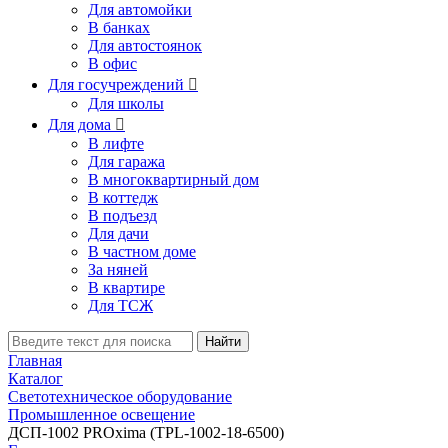
Для автомойки
В банках
Для автостоянок
В офис
Для госучреждений

Для школы
Для дома

В лифте
Для гаража
В многоквартирный дом
В коттедж
В подъезд
Для дачи
В частном доме
За няней
В квартире
Для ТСЖ
Найти
Главная
Каталог
Светотехническое оборудование
Промышленное освещение
ДСП-1002 PROxima (TPL-1002-18-6500)