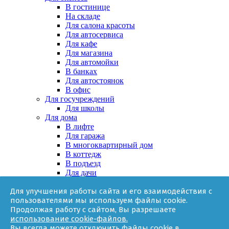
В гостинице
На складе
Для салона красоты
Для автосервиса
Для кафе
Для магазина
Для автомойки
В банках
Для автостоянок
В офис
Для госучреждений
Для школы
Для дома
В лифте
Для гаража
В многоквартирный дом
В коттедж
В подъезд
Для дачи
В частном доме
Для улучшения работы сайта и его взаимодействия с
За няней
пользователями мы используем файлы cookie.
В квартире
Продолжая работу с сайтом, Вы разрешаете
Для ТСЖ
использование cookie-файлов.
Оборудование
Вы всегда можете отключить файлы cookie в
Онлайн-калькулятор