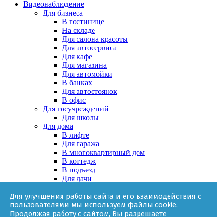
Видеонаблюдение
Для бизнеса
В гостинице
На складе
Для салона красоты
Для автосервиса
Для кафе
Для магазина
Для автомойки
В банках
Для автостоянок
В офис
Для госучреждений
Для школы
Для дома
В лифте
Для гаража
В многоквартирный дом
В коттедж
В подъезд
Для дачи
В частном доме
Для улучшения работы сайта и его взаимодействия с
За няней
пользователями мы используем файлы cookie.
В квартире
Продолжая работу с сайтом, Вы разрешаете
Для ТСЖ