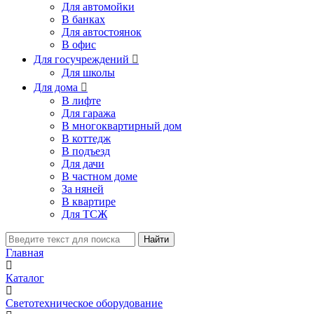
Для автомойки
В банках
Для автостоянок
В офис
Для госучреждений

Для школы
Для дома

В лифте
Для гаража
В многоквартирный дом
В коттедж
В подъезд
Для дачи
В частном доме
За няней
В квартире
Для ТСЖ
Найти
Главная
Каталог
Светотехническое оборудование