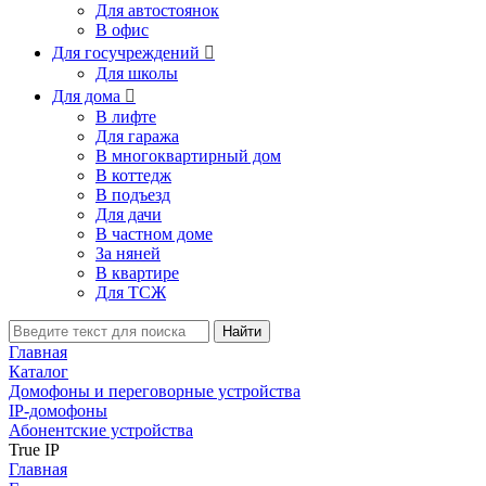
Для автостоянок
В офис
Для госучреждений

Для школы
Для дома

В лифте
Для гаража
В многоквартирный дом
В коттедж
В подъезд
Для дачи
В частном доме
За няней
В квартире
Для ТСЖ
Найти
Главная
Каталог
Домофоны и переговорные устройства
IP-домофоны
Абонентские устройства
True IP
Главная