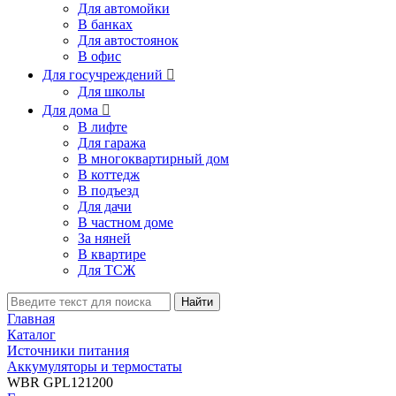
Для автомойки
В банках
Для автостоянок
В офис
Для госучреждений

Для школы
Для дома

В лифте
Для гаража
В многоквартирный дом
В коттедж
В подъезд
Для дачи
В частном доме
За няней
В квартире
Для ТСЖ
Найти
Главная
Каталог
Источники питания
Аккумуляторы и термостаты
WBR GPL121200