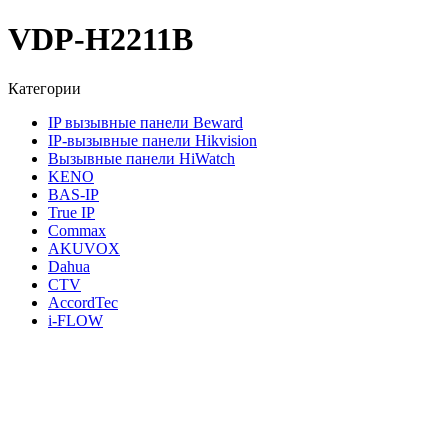
VDP-H2211B
Категории
IP вызывные панели Beward
IP-вызывные панели Hikvision
Вызывные панели HiWatch
KENO
BAS-IP
True IP
Commax
AKUVOX
Dahua
CTV
AccordTec
i-FLOW