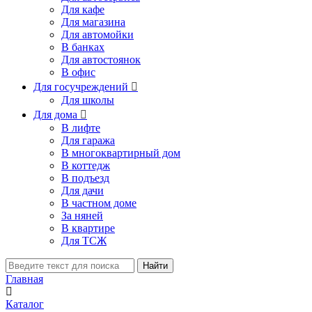
Для кафе
Для магазина
Для автомойки
В банках
Для автостоянок
В офис
Для госучреждений

Для школы
Для дома

В лифте
Для гаража
В многоквартирный дом
В коттедж
В подъезд
Для дачи
В частном доме
За няней
В квартире
Для ТСЖ
Найти
Главная
Каталог