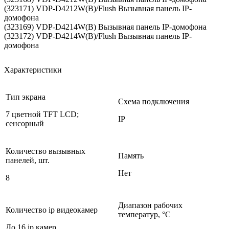
(323171) VDP-D4212W(B)/Flush Вызывная панель IP-
домофона
(323169) VDP-D4214W(B) Вызывная панель IP-домофона
(323172) VDP-D4214W(B)/Flush Вызывная панель IP-
домофона
Характеристики
Тип экрана
Схема подключения
7 цветной TFT LCD;
IP
сенсорный
Количество вызывных
Память
панелей, шт.
Нет
8
Диапазон рабочих
Количество ip видеокамер
температур, °С
До 16 ip камер