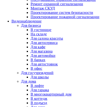
Ремонт охранной сигнализации
Монтаж СКУД
Проектирование систем безопасности
Проектирование пожарной сигнализации
Видеонаблюдение
Для бизнеса
В гостинице
На складе
Для салона красоты
Для автосервиса
Для кафе
Для магазина
Для автомойки
В банках
Для автостоянок
В офис
Для госучреждений
Для школы
Для дома
В лифте
Для гаража
В многоквартирный дом
В коттедж
В подъезд