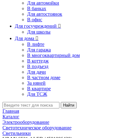
Для автомойки
В банках
Для автостоянок
В офис
Для госучреждений

Для школы
Для дома

В лифте
Для гаража
В многоквартирный дом
В коттедж
В подъезд
Для дачи
В частном доме
За няней
В квартире
Для ТСЖ
Найти
Главная
Каталог
Электрооборудование
Светотехническое оборудование
Светильники