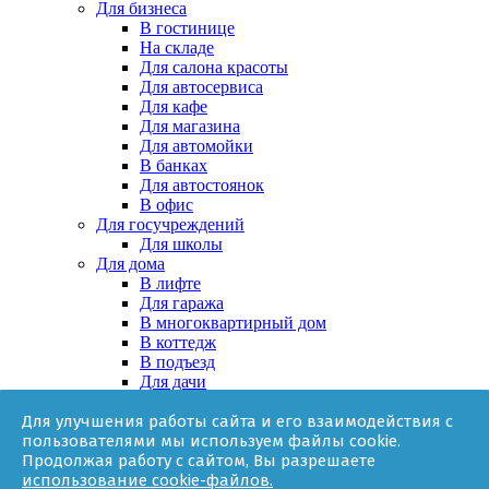
Для бизнеса
В гостинице
На складе
Для салона красоты
Для автосервиса
Для кафе
Для магазина
Для автомойки
В банках
Для автостоянок
В офис
Для госучреждений
Для школы
Для дома
В лифте
Для гаража
В многоквартирный дом
В коттедж
В подъезд
Для дачи
В частном доме
Для улучшения работы сайта и его взаимодействия с
За няней
пользователями мы используем файлы cookie.
В квартире
Продолжая работу с сайтом, Вы разрешаете
Для ТСЖ
использование cookie-файлов.
Оборудование