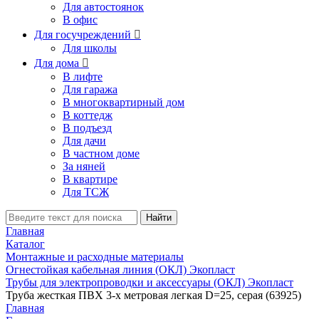
Для автостоянок
В офис
Для госучреждений

Для школы
Для дома

В лифте
Для гаража
В многоквартирный дом
В коттедж
В подъезд
Для дачи
В частном доме
За няней
В квартире
Для ТСЖ
Найти
Главная
Каталог
Монтажные и расходные материалы
Огнестойкая кабельная линия (ОКЛ) Экопласт
Трубы для электропроводки и аксессуары (ОКЛ) Экопласт
Труба жесткая ПВХ 3-х метровая легкая D=25, серая (63925)
Главная