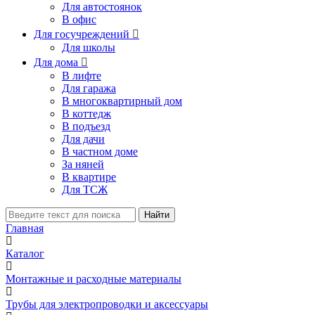
Для автостоянок
В офис
Для госучреждений

Для школы
Для дома

В лифте
Для гаража
В многоквартирный дом
В коттедж
В подъезд
Для дачи
В частном доме
За няней
В квартире
Для ТСЖ
Найти
Главная
Каталог
Монтажные и расходные материалы
Трубы для электропроводки и аксессуары