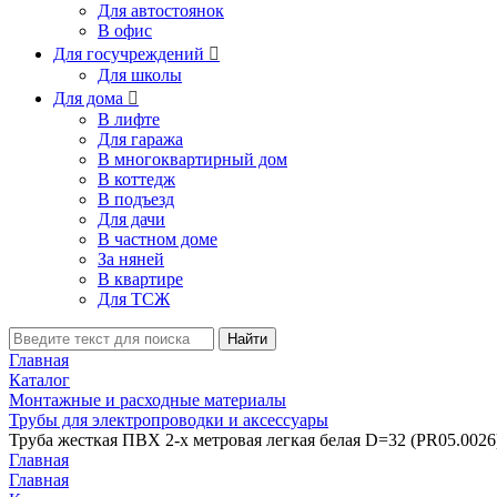
Для автостоянок
В офис
Для госучреждений

Для школы
Для дома

В лифте
Для гаража
В многоквартирный дом
В коттедж
В подъезд
Для дачи
В частном доме
За няней
В квартире
Для ТСЖ
Найти
Главная
Каталог
Монтажные и расходные материалы
Трубы для электропроводки и аксессуары
Труба жесткая ПВХ 2-х метровая легкая белая D=32 (PR05.0026
Главная
Главная