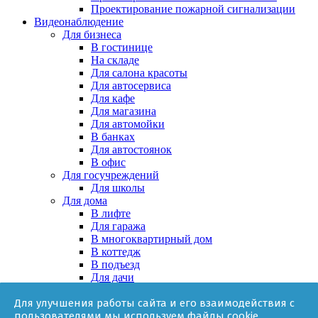
Проектирование пожарной сигнализации
Видеонаблюдение
Для бизнеса
В гостинице
На складе
Для салона красоты
Для автосервиса
Для кафе
Для магазина
Для автомойки
В банках
Для автостоянок
В офис
Для госучреждений
Для школы
Для дома
В лифте
Для гаража
В многоквартирный дом
В коттедж
В подъезд
Для дачи
В частном доме
Для улучшения работы сайта и его взаимодействия с
За няней
пользователями мы используем файлы cookie.
В квартире