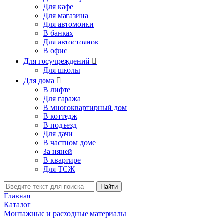
Для кафе
Для магазина
Для автомойки
В банках
Для автостоянок
В офис
Для госучреждений

Для школы
Для дома

В лифте
Для гаража
В многоквартирный дом
В коттедж
В подъезд
Для дачи
В частном доме
За няней
В квартире
Для ТСЖ
Найти
Главная
Каталог
Монтажные и расходные материалы