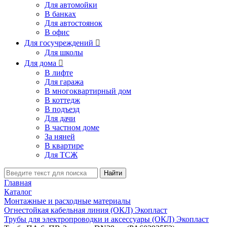
Для автомойки
В банках
Для автостоянок
В офис
Для госучреждений

Для школы
Для дома

В лифте
Для гаража
В многоквартирный дом
В коттедж
В подъезд
Для дачи
В частном доме
За няней
В квартире
Для ТСЖ
Найти
Главная
Каталог
Монтажные и расходные материалы
Огнестойкая кабельная линия (ОКЛ) Экопласт
Трубы для электропроводки и аксессуары (ОКЛ) Экопласт