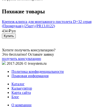
Похожие товары
Крепеж-клипса для монтажного пистолета D=32 серая
Т
(Промрукав) (25шт) (PR13.0122)
3
434 ₽/уп
Купить
Хотите получить консультацию?
Это бесплатно! Оставьте заявку
получить консультацию
2017-2026 © ivssystem.ru
Политика конфиденциальности
Правовая информация
Каталог
Калькулятор
Карта сайта
Блог
О компании