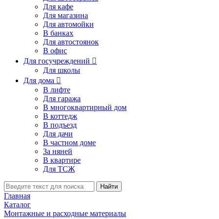
Для кафе
Для магазина
Для автомойки
В банках
Для автостоянок
В офис
Для госучреждений

Для школы
Для дома

В лифте
Для гаража
В многоквартирный дом
В коттедж
В подъезд
Для дачи
В частном доме
За няней
В квартире
Для ТСЖ
Найти
Главная
Каталог
Монтажные и расходные материалы