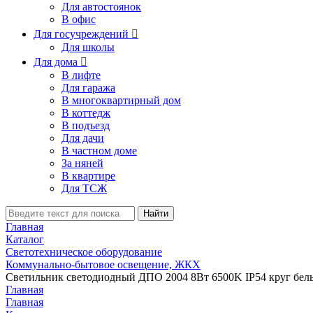
Для автостоянок
В офис
Для госучреждений

Для школы
Для дома

В лифте
Для гаража
В многоквартирный дом
В коттедж
В подъезд
Для дачи
В частном доме
За няней
В квартире
Для ТСЖ
Найти
Главная
Каталог
Светотехническое оборудование
Коммунально-бытовое освещение, ЖКХ
Светильник светодиодный ДПО 2004 8Вт 6500K IP54 круг бел
Главная
Главная