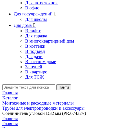
Для автостоянок
В офис
Для госучреждений

Для школы
Для дома

В лифте
Для гаража
В многоквартирный дом
В коттедж
В подъезд
Для дачи
В частном доме
За няней
В квартире
Для ТСЖ
Найти
Главная
Каталог
Монтажные и расходные материалы
Трубы для электропроводки и аксессуары
Соединитель угловой D32 мм (PR.07432м)
Главная
Главная