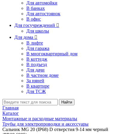
Для автомойки
В банках
Для автостоянок
В офис
Для госучреждений

Для школы
Для дома

В лифте
Для гаража
В многоквартирный дом
В коттедж
В подъезд
Для дачи
В частном доме
За няней
В квартире
Для ТСЖ
Найти
Главная
Каталог
Монтажные и расходные материалы
Трубы для электропроводки и аксессуары
Сальник MG 20 (IP68) D отверстия 9-14 мм черный