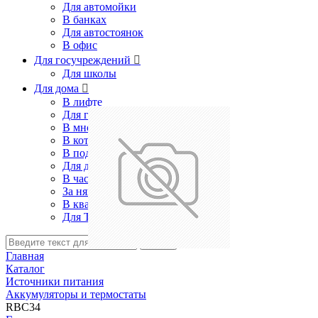
Для автомойки
В банках
Для автостоянок
В офис
Для госучреждений

Для школы
Для дома

В лифте
Для гаража
В многоквартирный дом
В коттедж
В подъезд
Для дачи
В частном доме
За няней
В квартире
Для ТСЖ
Найти
Главная
Каталог
Источники питания
Аккумуляторы и термостаты
RBC34