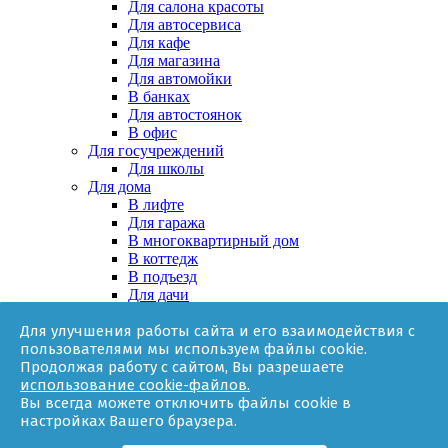
Для салона красоты
Для автосервиса
Для кафе
Для магазина
Для автомойки
В банках
Для автостоянок
В офис
Для госучреждений
Для школы
Для дома
В лифте
Для гаража
В многоквартирный дом
В коттедж
В подъезд
Для дачи
В частном доме
Для улучшения работы сайта и его взаимодействия с
За няней
пользователями мы используем файлы cookie.
В квартире
Продолжая работу с сайтом, Вы разрешаете
Для ТСЖ
использование cookie-файлов.
Оборудование
Вы всегда можете отключить файлы cookie в
Онлайн-калькулятор
настройках Вашего браузера.
Гарантии
Доставка