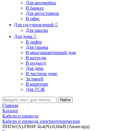
Для автомойки
В банках
Для автостоянок
В офис
Для госучреждений

Для школы
Для дома

В лифте
Для гаража
В многоквартирный дом
В коттедж
В подъезд
Для дачи
В частном доме
За няней
В квартире
Для ТСЖ
Найти
Главная
Каталог
Кабели и провода
Кабели и провода электротехнические
ППГнг(А)-FRHF 4х4(N)-0,66кВ (Авангард)