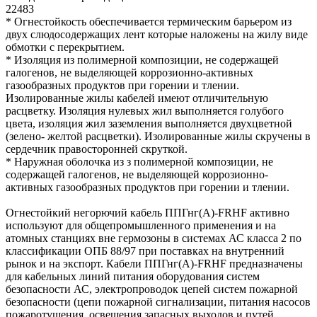
22483
* Огнестойкость обеспечивается термическим барьером из
двух слюдосодержащих лент которые наложены на жилу виде
обмотки с перекрытием.
* Изоляция из полимерной композиции, не содержащей
галогенов, не выделяющей коррозионно-активных
газообразных продуктов при горении и тлении.
Изолированные жилы кабелей имеют отличительную
расцветку. Изоляция нулевых жил выполняется голубого
цвета, изоляция жил заземления выполняется двухцветной
(зелено- желтой расцветки). Изолированные жилы скручены в
сердечник правосторонней скруткой.
* Наружная оболочка из з полимерной композиции, не
содержащей галогенов, не выделяющей коррозионно-
активных газообразных продуктов при горении и тлении.
Огнестойкий негорючий кабель ППГнг(А)-FRHF активно
используют для общепромышленного применения и на
атомных станциях вне гермозоны в системах АС класса 2 по
классификации ОПБ 88/97 при поставках на внутренний
рынок и на экспорт. Кабели ППГнг(А)-FRHF предназначены
для кабельных линий питания оборудования систем
безопасности АС, электропроводок цепей систем пожарной
безопасности (цепи пожарной сигнализации, питания насосов
пожаротушения, освещения запасных выходов и путей