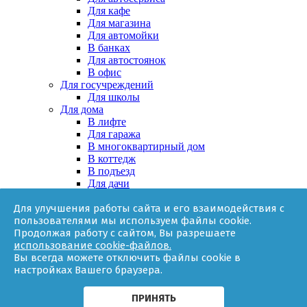
Для кафе
Для магазина
Для автомойки
В банках
Для автостоянок
В офис
Для госучреждений
Для школы
Для дома
В лифте
Для гаража
В многоквартирный дом
В коттедж
В подъезд
Для дачи
В частном доме
Для улучшения работы сайта и его взаимодействия с
За няней
пользователями мы используем файлы cookie.
В квартире
Продолжая работу с сайтом, Вы разрешаете
Для ТСЖ
использование cookie-файлов.
Оборудование
Вы всегда можете отключить файлы cookie в
Онлайн-калькулятор
настройках Вашего браузера.
Гарантии
Доставка
Контакты
ПРИНЯТЬ
О компании