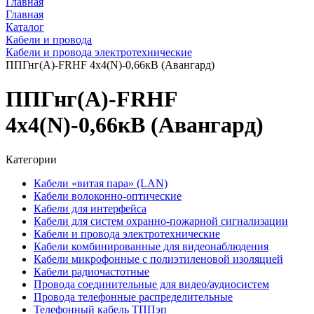
Главная
Главная
Каталог
Кабели и провода
Кабели и провода электротехнические
ППГнг(А)-FRHF 4х4(N)-0,66кВ (Авангард)
ППГнг(А)-FRHF
4х4(N)-0,66кВ (Авангард)
Категории
Кабели «витая пара» (LAN)
Кабели волоконно-оптические
Кабели для интерфейса
Кабели для систем охранно-пожарной сигнализации
Кабели и провода электротехнические
Кабели комбинированные для видеонаблюдения
Кабели микрофонные с полиэтиленовой изоляцией
Кабели радиочастотные
Провода соединительные для видео/аудиосистем
Провода телефонные распределительные
Телефонный кабель ТППэп