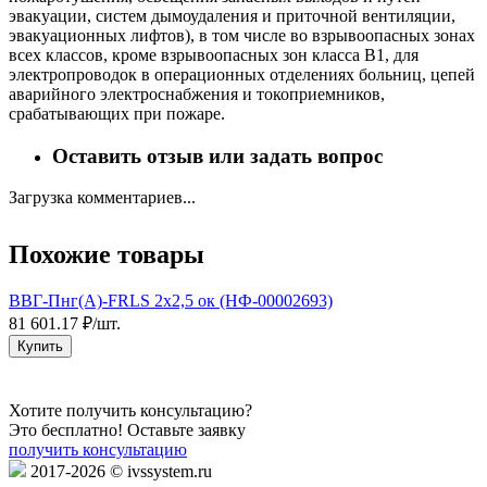
эвакуации, систем дымоудаления и приточной вентиляции,
эвакуационных лифтов), в том числе во взрывоопасных зонах
всех классов, кроме взрывоопасных зон класса В1, для
электропроводок в операционных отделениях больниц, цепей
аварийного электроснабжения и токоприемников,
срабатывающих при пожаре.
Оставить отзыв или задать вопрос
Загрузка комментариев...
Похожие товары
ВВГ-Пнг(А)-FRLS 2х2,5 ок (НФ-00002693)
81 601.17 ₽/шт.
1
Купить
Хотите получить консультацию?
Это бесплатно! Оставьте заявку
получить консультацию
2017-2026 © ivssystem.ru