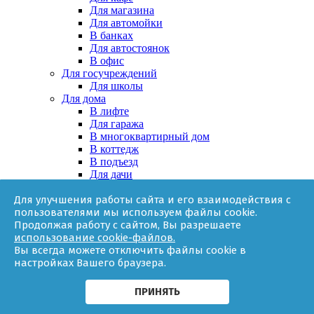
Для магазина
Для автомойки
В банках
Для автостоянок
В офис
Для госучреждений
Для школы
Для дома
В лифте
Для гаража
В многоквартирный дом
В коттедж
В подъезд
Для дачи
В частном доме
Для улучшения работы сайта и его взаимодействия с
За няней
пользователями мы используем файлы cookie.
В квартире
Продолжая работу с сайтом, Вы разрешаете
Для ТСЖ
использование cookie-файлов.
Оборудование
Вы всегда можете отключить файлы cookie в
Онлайн-калькулятор
настройках Вашего браузера.
Гарантии
Доставка
Контакты
ПРИНЯТЬ
О компании