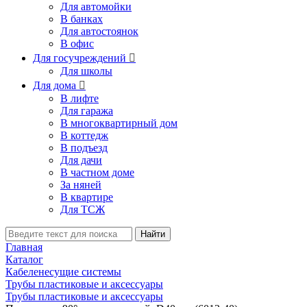
Для автомойки
В банках
Для автостоянок
В офис
Для госучреждений

Для школы
Для дома

В лифте
Для гаража
В многоквартирный дом
В коттедж
В подъезд
Для дачи
В частном доме
За няней
В квартире
Для ТСЖ
Найти
Главная
Каталог
Кабеленесущие системы
Трубы пластиковые и аксессуары
Трубы пластиковые и аксессуары