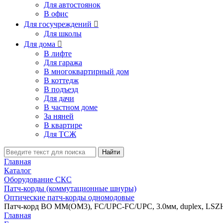
Для автостоянок
В офис
Для госучреждений

Для школы
Для дома

В лифте
Для гаража
В многоквартирный дом
В коттедж
В подъезд
Для дачи
В частном доме
За няней
В квартире
Для ТСЖ
Найти
Главная
Каталог
Оборудование СКС
Патч-корды (коммутационные шнуры)
Оптические патч-корды одномодовые
Патч-корд ВО MM(OM3), FC/UPC-FC/UPC, 3.0мм, duplex, LSZH,
Главная