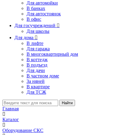
Для автомойки
В банках
Для автостоянок
В офис
Для госучреждений

Для школы
Для дома

В лифте
Для гаража
В многоквартирный дом
В коттедж
В подъезд
Для дачи
В частном доме
За няней
В квартире
Для ТСЖ
Найти
Главная
Каталог
Оборудование СКС