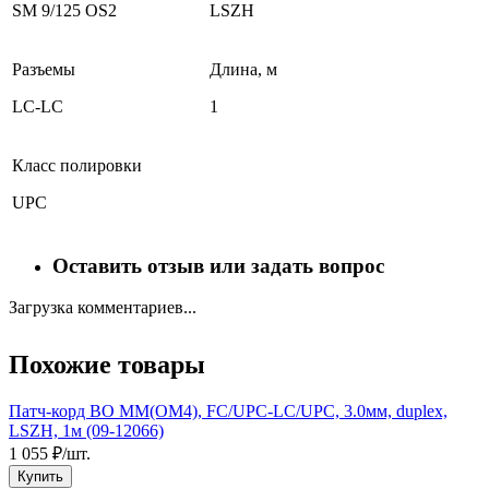
SM 9/125 OS2
LSZH
Разъемы
Длина, м
LC-LC
1
Класс полировки
UPC
Оставить отзыв или задать вопрос
Загрузка комментариев...
Похожие товары
Патч-корд ВО MM(OM4), FC/UPC-LC/UPC, 3.0мм, duplex,
LSZH, 1м (09-12066)
1
1 055 ₽/шт.
Купить