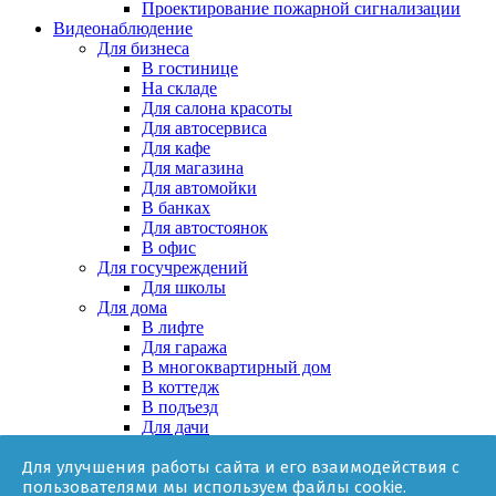
Проектирование пожарной сигнализации
Видеонаблюдение
Для бизнеса
В гостинице
На складе
Для салона красоты
Для автосервиса
Для кафе
Для магазина
Для автомойки
В банках
Для автостоянок
В офис
Для госучреждений
Для школы
Для дома
В лифте
Для гаража
В многоквартирный дом
В коттедж
В подъезд
Для дачи
В частном доме
Для улучшения работы сайта и его взаимодействия с
За няней
пользователями мы используем файлы cookie.
В квартире