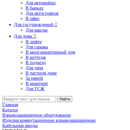
Для автомойки
В банках
Для автостоянок
В офис
Для госучреждений

Для школы
Для дома

В лифте
Для гаража
В многоквартирный дом
В коттедж
В подъезд
Для дачи
В частном доме
За няней
В квартире
Для ТСЖ
Найти
Главная
Каталог
Взрывозащищенное оборудование
Изделия коммутационные взрывозащищенные
Кабельные вводы