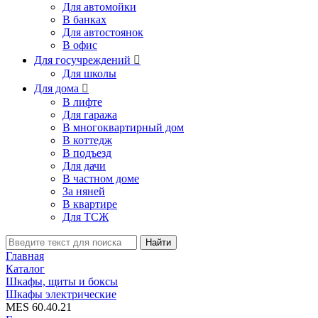
Для автомойки
В банках
Для автостоянок
В офис
Для госучреждений

Для школы
Для дома

В лифте
Для гаража
В многоквартирный дом
В коттедж
В подъезд
Для дачи
В частном доме
За няней
В квартире
Для ТСЖ
Найти
Главная
Каталог
Шкафы, щиты и боксы
Шкафы электрические
MES 60.40.21