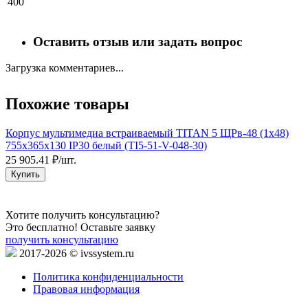
400
Оставить отзыв или задать вопрос
Загрузка комментариев...
Похожие товары
Корпус мультимедиа встраиваемый TITAN 5 ЩРв-48 (1х48)
К
755х365х130 IP30 белый (TI5-51-V-048-30)
д
25 905.41 ₽/шт.
9
Купить
Хотите получить консультацию?
Это бесплатно! Оставьте заявку
получить консультацию
2017-2026 © ivssystem.ru
Политика конфиденциальности
Правовая информация