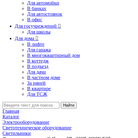
Для автомойки
В банках
Для автостоянок
В офис
Для госучреждений

Для школы
Для дома

В лифте
Для гаража
В многоквартирный дом
В коттедж
В подъезд
Для дачи
В частном доме
За няней
В квартире
Для ТСЖ
Найти
Главная
Каталог
Электрооборудование
Светотехническое оборудование
Светильники