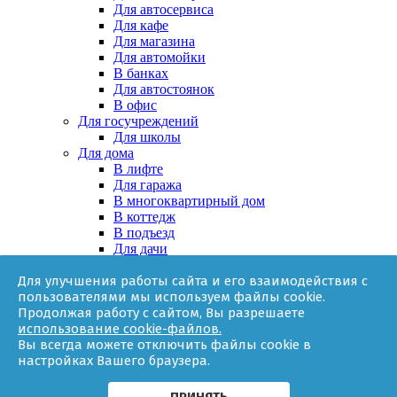
Для автосервиса
Для кафе
Для магазина
Для автомойки
В банках
Для автостоянок
В офис
Для госучреждений
Для школы
Для дома
В лифте
Для гаража
В многоквартирный дом
В коттедж
В подъезд
Для дачи
В частном доме
Для улучшения работы сайта и его взаимодействия с
За няней
пользователями мы используем файлы cookie.
В квартире
Продолжая работу с сайтом, Вы разрешаете
Для ТСЖ
использование cookie-файлов.
Оборудование
Вы всегда можете отключить файлы cookie в
Онлайн-калькулятор
настройках Вашего браузера.
Гарантии
Доставка
Контакты