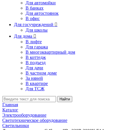
Для автомойки
В банках
Для автостоянок
В офис
Для госучреждений

Для школы
Для дома

В лифте
Для гаража
В многоквартирный дом
В коттедж
В подъезд
Для дачи
В частном доме
За няней
В квартире
Для ТСЖ
Найти
Главная
Каталог
Электрооборудование
Светотехническое оборудование
Светильники