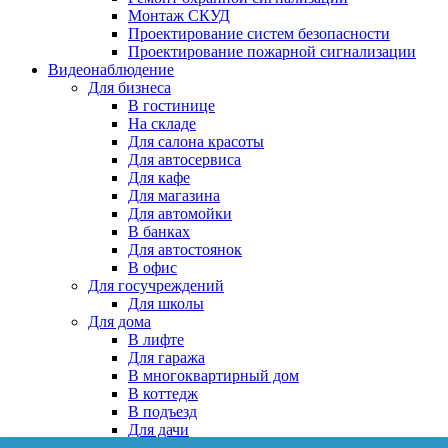
Монтаж СКУД
Проектирование систем безопасности
Проектирование пожарной сигнализации
Видеонаблюдение
Для бизнеса
В гостинице
На складе
Для салона красоты
Для автосервиса
Для кафе
Для магазина
Для автомойки
В банках
Для автостоянок
В офис
Для госучреждений
Для школы
Для дома
В лифте
Для гаража
В многоквартирный дом
В коттедж
В подъезд
Для дачи
В частном доме