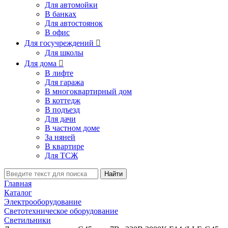
Для автомойки
В банках
Для автостоянок
В офис
Для госучреждений

Для школы
Для дома

В лифте
Для гаража
В многоквартирный дом
В коттедж
В подъезд
Для дачи
В частном доме
За няней
В квартире
Для ТСЖ
Найти
Главная
Каталог
Электрооборудование
Светотехническое оборудование
Светильники