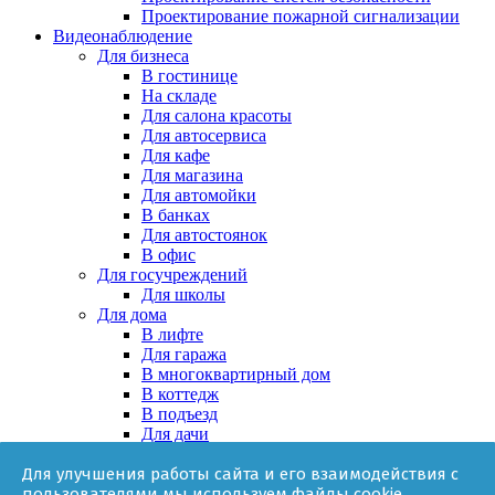
Проектирование пожарной сигнализации
Видеонаблюдение
Для бизнеса
В гостинице
На складе
Для салона красоты
Для автосервиса
Для кафе
Для магазина
Для автомойки
В банках
Для автостоянок
В офис
Для госучреждений
Для школы
Для дома
В лифте
Для гаража
В многоквартирный дом
В коттедж
В подъезд
Для дачи
В частном доме
Для улучшения работы сайта и его взаимодействия с
За няней
пользователями мы используем файлы cookie.
В квартире