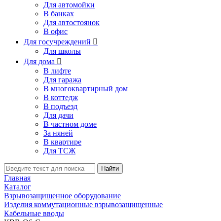
Для автомойки
В банках
Для автостоянок
В офис
Для госучреждений

Для школы
Для дома

В лифте
Для гаража
В многоквартирный дом
В коттедж
В подъезд
Для дачи
В частном доме
За няней
В квартире
Для ТСЖ
Найти
Главная
Каталог
Взрывозащищенное оборудование
Изделия коммутационные взрывозащищенные
Кабельные вводы