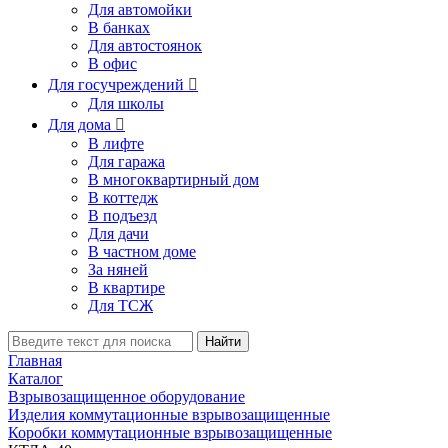
Для автомойки
В банках
Для автостоянок
В офис
Для госучреждений

Для школы
Для дома

В лифте
Для гаража
В многоквартирный дом
В коттедж
В подъезд
Для дачи
В частном доме
За няней
В квартире
Для ТСЖ
Найти
Главная
Каталог
Взрывозащищенное оборудование
Изделия коммутационные взрывозащищенные
Коробки коммутационные взрывозащищенные