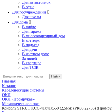
Для автостоянок
В офис
Для госучреждений

Для школы
Для дома

В лифте
Для гаража
В многоквартирный дом
В коттедж
В подъезд
Для дачи
В частном доме
За няней
В квартире
Для ТСЖ
Найти
Главная
Каталог
Кабеленесущие системы
ОКЛ
ОКЛ «Промрукав»
Металлические лотки
Консоль STRUT КСС-41х41х550 (2,5мм) (PR08.22736) (Промру